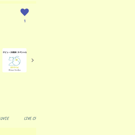
1
OVIE
LIVE CHAT
GROUP CHAT
BIRTHDAY
TICKE