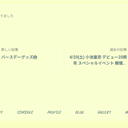
りました
新しい記事
過去の記事
バースデーグッズ🎂
4/20(土) 小池里奈 デビュー20周
年 スペシャルイベント 開催決
定！！
S
SCHEDULE
PROFILE
BLOG
GALLERY
M