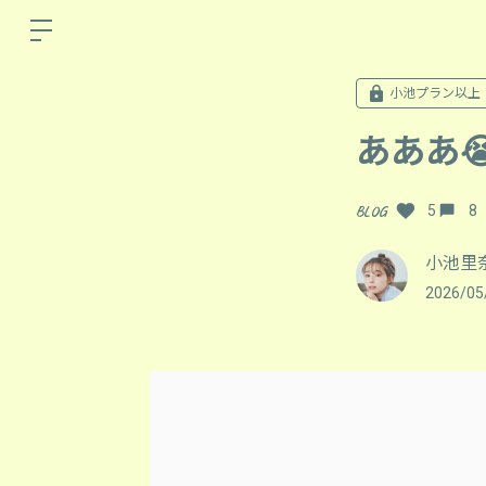
小池プラン以上
あああ
BLOG
5
8
小池里
2026/05