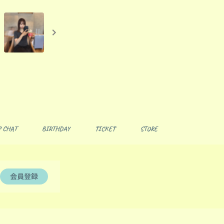
 CHAT
BIRTHDAY
TICKET
STORE
会員登録