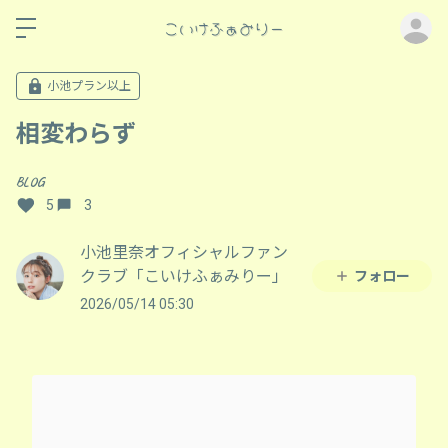
ロ
小池プラン以上
相変わらず
BLOG
5
3
小池里奈オフィシャルファン
クラブ「こいけふぁみりー」
フォロー
2026/05/14 05:30