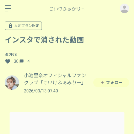
ロ
大池プラン限定
インスタで消された動画
MOVIE
30
4
小池里奈オフィシャルファン
クラブ「こいけふぁみりー」
フォロー
2026/03/13 07:40