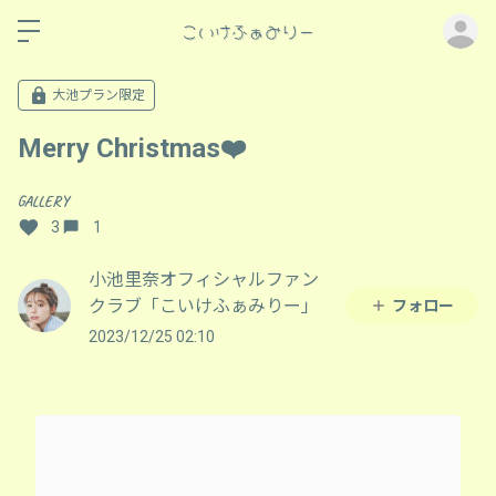
ロ
大池プラン限定
Merry Christmas❤️
GALLERY
3
1
小池里奈オフィシャルファン
クラブ「こいけふぁみりー」
フォロー
2023/12/25 02:10